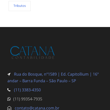
Tributos
Rua do Bosque, nº1589 | Ed. Capitollium | 16º
andar – Barra Funda
– São Paulo – SP
(11) 3383-4350
(11) 99354-7935
contato@catana.com.br