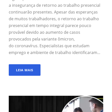
a insegurança de retorno ao trabalho presencial
continuarão presentes. Apesar das esperanças
de muitos trabalhadores, o retorno ao trabalho
presencial em tempo integral parece pouco
provável devido ao aumento de casos
provocados pela variante ômicron,
do coronavírus. Especialistas que estudam
emprego e ambiente de trabalho identificaram...
LEIA MAIS