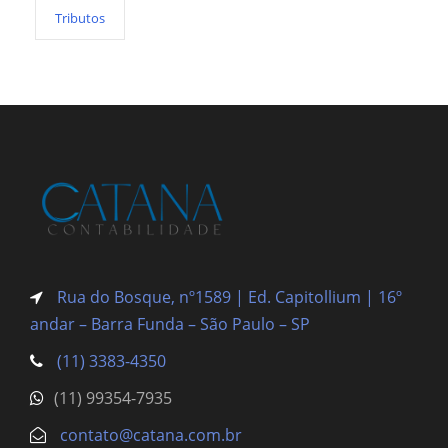
Tributos
Rua do Bosque, nº1589 | Ed. Capitollium | 16º
andar – Barra Funda
– São Paulo – SP
(11) 3383-4350
(11) 99354-7935
contato@catana.com.br