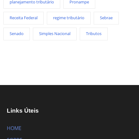
planejamento tributário
Pronampe
Receita Federal
regime tributário
Sebrae
Senado
Simples Nacional
Tributos
Links Úteis
HOME