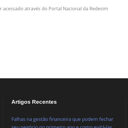
r acessado através do Portal Nacional da Redesim
Artigos Recentes
Falhas na gestão financeira que podem fechar
seu negócio no primeiro ano e como evitá-las