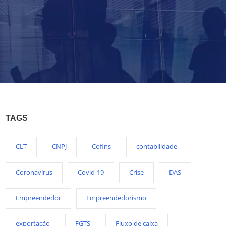
TAGS
CLT
CNPJ
Cofins
contabilidade
Coronavírus
Covid-19
Crise
DAS
Empreendedor
Empreendedorismo
exportação
FGTS
Fluxo de caixa