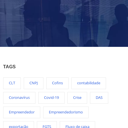
TAGS
CLT
CNPJ
Cofins
contabilidade
Coronavírus
Covid-19
Crise
DAS
Empreendedor
Empreendedorismo
exportação
FGTS
Fluxo de caixa