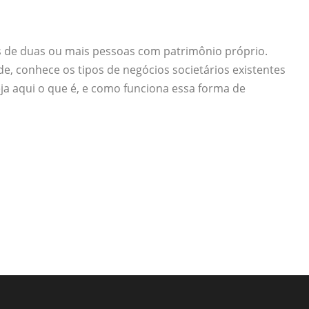
s de duas ou mais pessoas com patrimônio próprio.
, conhece os tipos de negócios societários existentes
ja aqui o que é, e como funciona essa forma de