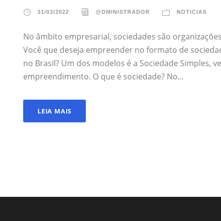
31/03/2022
@DMINISTRADOR
NOTICIAS
No âmbito empresarial, sociedades são organizaçõe
Você que deseja empreender no formato de sociedade
no Brasil? Um dos modelos é a Sociedade Simples, ve
empreendimento. O que é sociedade? No...
LEIA MAIS