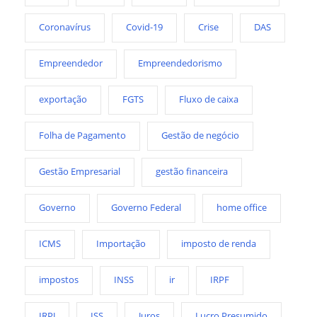
Coronavírus
Covid-19
Crise
DAS
Empreendedor
Empreendedorismo
exportação
FGTS
Fluxo de caixa
Folha de Pagamento
Gestão de negócio
Gestão Empresarial
gestão financeira
Governo
Governo Federal
home office
ICMS
Importação
imposto de renda
impostos
INSS
ir
IRPF
IRPJ
ISS
Juros
Lucro Presumido