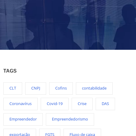
TAGS
CLT
CNPJ
Cofins
contabilidade
Coronavírus
Covid-19
Crise
DAS
Empreendedor
Empreendedorismo
exportação
FGTS
Fluxo de caixa