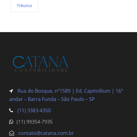
Tributos
Rua do Bosque, nº1589 | Ed. Capitollium | 16º
andar – Barra Funda
– São Paulo – SP
(11) 3383-4350
(11) 99354-7935
contato@catana.com.br