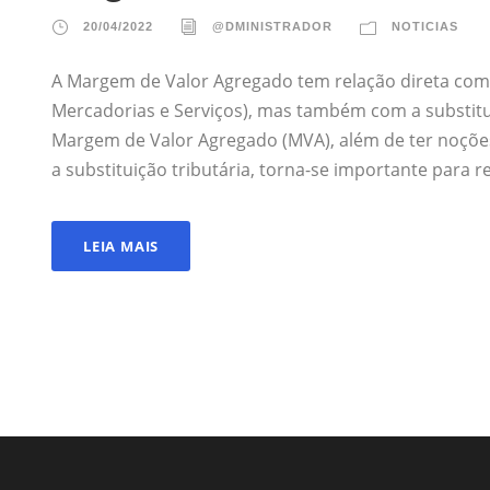
20/04/2022
@DMINISTRADOR
NOTICIAS
A Margem de Valor Agregado tem relação direta com 
Mercadorias e Serviços), mas também com a substitui
Margem de Valor Agregado (MVA), além de ter noções
a substituição tributária, torna-se importante para rea
LEIA MAIS