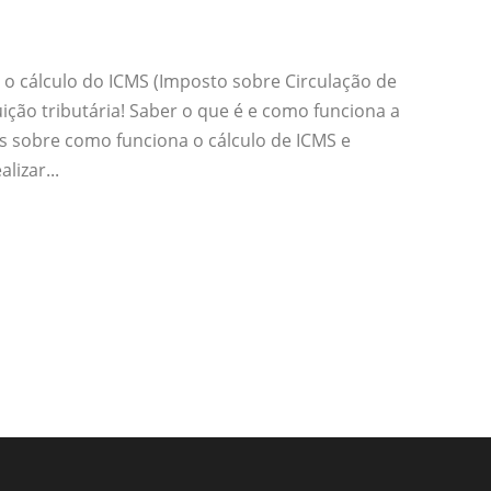
o cálculo do ICMS (Imposto sobre Circulação de
ção tributária! Saber o que é e como funciona a
 sobre como funciona o cálculo de ICMS e
lizar...