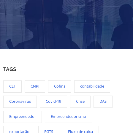
TAGS
CLT
CNPJ
Cofins
contabilidade
Coronavírus
Covid-19
Crise
DAS
Empreendedor
Empreendedorismo
exportação
FGTS
Fluxo de caixa