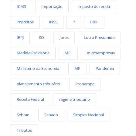
ICMS
Importação
imposto de renda
impostos
INSS
ir
IRPF
IRPJ
ISS
Juros
Lucro Presumido
Medida Provisória
MEI
microempresas
Ministério da Economia
MP
Pandemia
planejamento tributário
Pronampe
Receita Federal
regime tributário
Sebrae
Senado
Simples Nacional
Tributos