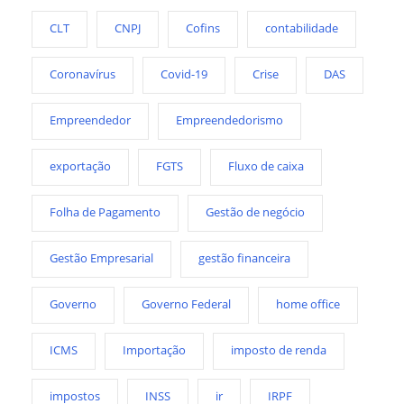
CLT
CNPJ
Cofins
contabilidade
Coronavírus
Covid-19
Crise
DAS
Empreendedor
Empreendedorismo
exportação
FGTS
Fluxo de caixa
Folha de Pagamento
Gestão de negócio
Gestão Empresarial
gestão financeira
Governo
Governo Federal
home office
ICMS
Importação
imposto de renda
impostos
INSS
ir
IRPF