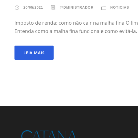
20/05/2021
@DMINISTRADOR
NOTICIAS
Imposto de renda: como não cair na malha fina O fim
Entenda como a malha fina funciona e como evitá-la.
LEIA MAIS