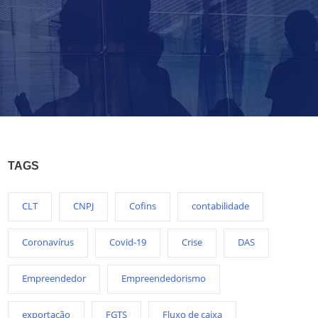
TAGS
CLT
CNPJ
Cofins
contabilidade
Coronavírus
Covid-19
Crise
DAS
Empreendedor
Empreendedorismo
exportação
FGTS
Fluxo de caixa