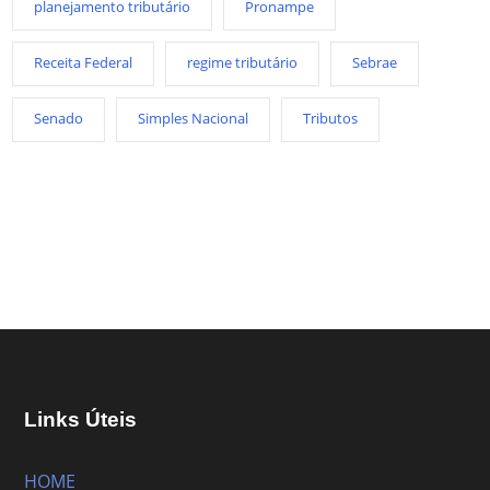
planejamento tributário
Pronampe
Receita Federal
regime tributário
Sebrae
Senado
Simples Nacional
Tributos
Links Úteis
HOME