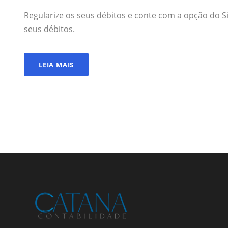
Regularize os seus débitos e conte com a opção do S
seus débitos.
LEIA MAIS