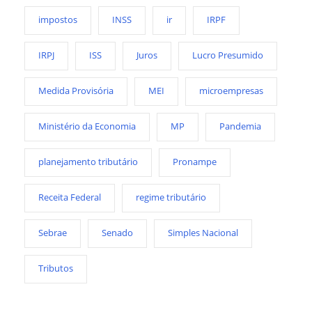
impostos
INSS
ir
IRPF
IRPJ
ISS
Juros
Lucro Presumido
Medida Provisória
MEI
microempresas
Ministério da Economia
MP
Pandemia
planejamento tributário
Pronampe
Receita Federal
regime tributário
Sebrae
Senado
Simples Nacional
Tributos