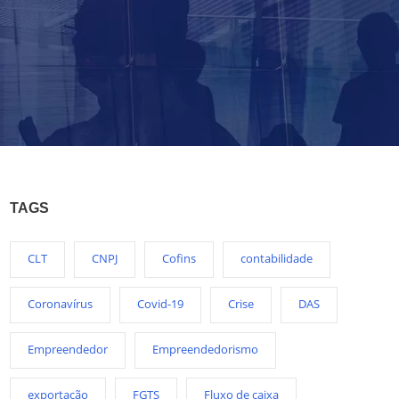
TAGS
CLT
CNPJ
Cofins
contabilidade
Coronavírus
Covid-19
Crise
DAS
Empreendedor
Empreendedorismo
exportação
FGTS
Fluxo de caixa