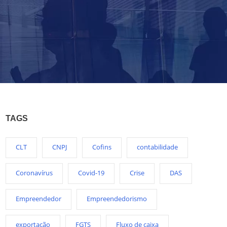
TAGS
CLT
CNPJ
Cofins
contabilidade
Coronavírus
Covid-19
Crise
DAS
Empreendedor
Empreendedorismo
exportação
FGTS
Fluxo de caixa