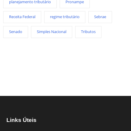
planejamento tributário
Pronampe
Receita Federal
regime tributário
Sebrae
Senado
Simples Nacional
Tributos
Links Úteis