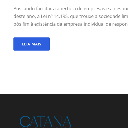
Buscando facilitar a abertura de empresas e a desbur
deste ano, a Lei nº 14.195, que trouxe a sociedade li
pôs fim à existência da empresa individual de respons
LEIA MAIS