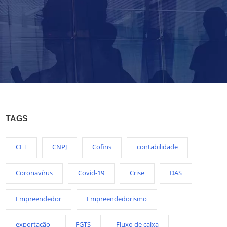
TAGS
CLT
CNPJ
Cofins
contabilidade
Coronavírus
Covid-19
Crise
DAS
Empreendedor
Empreendedorismo
exportação
FGTS
Fluxo de caixa