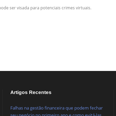
e ser visada para potenciais crimes virtuais.
Artigos Recentes
Falhas na gestão financeira que podem fechar
seu negócio no primeiro ano e como evitá-las