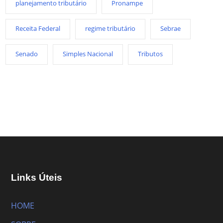
planejamento tributário
Pronampe
Receita Federal
regime tributário
Sebrae
Senado
Simples Nacional
Tributos
Links Úteis
HOME