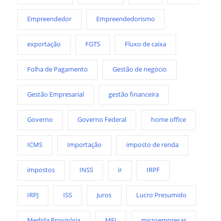
Empreendedor
Empreendedorismo
exportação
FGTS
Fluxo de caixa
Folha de Pagamento
Gestão de negócio
Gestão Empresarial
gestão financeira
Governo
Governo Federal
home office
ICMS
Importação
imposto de renda
impostos
INSS
ir
IRPF
IRPJ
ISS
Juros
Lucro Presumido
Medida Provisória
MEI
microempresas