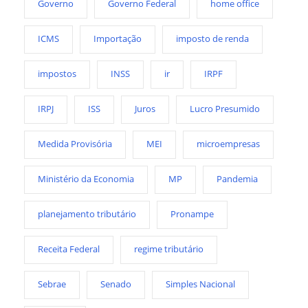
Governo
Governo Federal
home office
ICMS
Importação
imposto de renda
impostos
INSS
ir
IRPF
IRPJ
ISS
Juros
Lucro Presumido
Medida Provisória
MEI
microempresas
Ministério da Economia
MP
Pandemia
planejamento tributário
Pronampe
Receita Federal
regime tributário
Sebrae
Senado
Simples Nacional