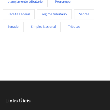
planejamento tributário
Pronampe
Receita Federal
regime tributário
Sebrae
Senado
Simples Nacional
Tributos
Links Úteis