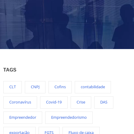
TAGS
CLT
CNPJ
Cofins
contabilidade
Coronavírus
Covid-19
Crise
DAS
Empreendedor
Empreendedorismo
exportação
FGTS
Fluxo de caixa