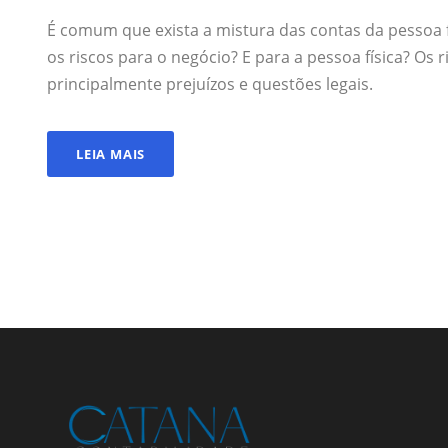
É comum que exista a mistura das contas da pessoa f
os riscos para o negócio? E para a pessoa física? Os 
principalmente prejuízos e questões legais.
LEIA MAIS