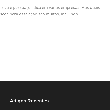
ísica e pessoa jurídica em várias empresas. Mas quais
riscos para essa ação são muitos, incluindo
Artigos Recentes