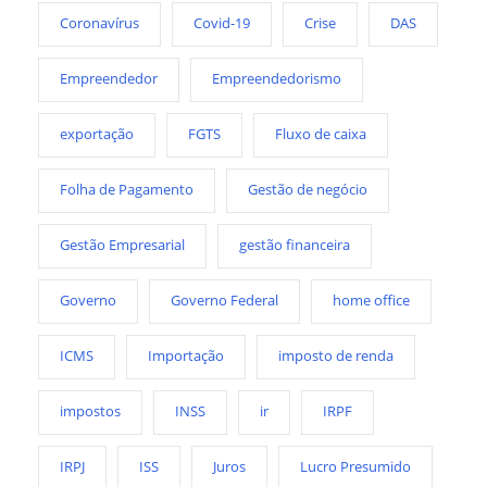
Coronavírus
Covid-19
Crise
DAS
Empreendedor
Empreendedorismo
exportação
FGTS
Fluxo de caixa
Folha de Pagamento
Gestão de negócio
Gestão Empresarial
gestão financeira
Governo
Governo Federal
home office
ICMS
Importação
imposto de renda
impostos
INSS
ir
IRPF
IRPJ
ISS
Juros
Lucro Presumido