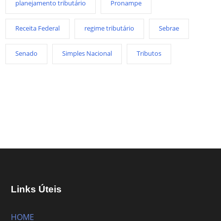
planejamento tributário
Pronampe
Receita Federal
regime tributário
Sebrae
Senado
Simples Nacional
Tributos
Links Úteis
HOME