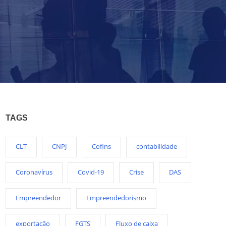
TAGS
CLT
CNPJ
Cofins
contabilidade
Coronavírus
Covid-19
Crise
DAS
Empreendedor
Empreendedorismo
exportação
FGTS
Fluxo de caixa