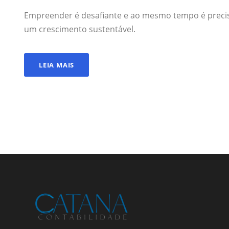
Empreender é desafiante e ao mesmo tempo é precis
um crescimento sustentável.
LEIA MAIS