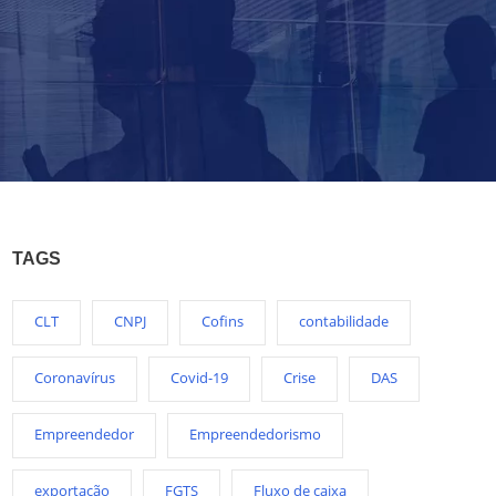
TAGS
CLT
CNPJ
Cofins
contabilidade
Coronavírus
Covid-19
Crise
DAS
Empreendedor
Empreendedorismo
exportação
FGTS
Fluxo de caixa