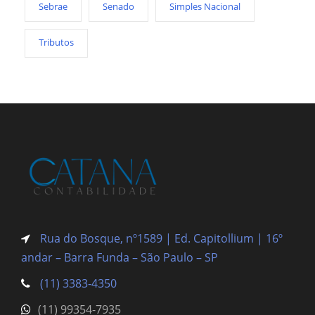
Sebrae
Senado
Simples Nacional
Tributos
Rua do Bosque, nº1589 | Ed. Capitollium | 16º
andar – Barra Funda
– São Paulo – SP
(11) 3383-4350
(11) 99354-7935