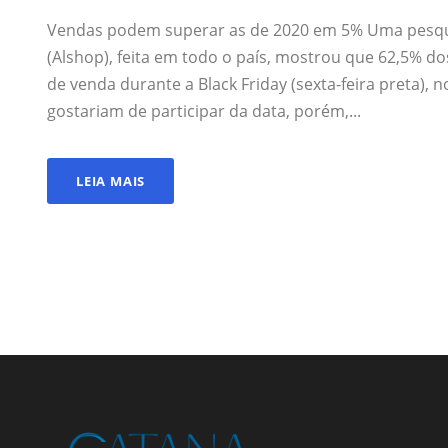
Vendas podem superar as de 2020 em 5% Uma pesquis
(Alshop), feita em todo o país, mostrou que 62,5% d
de venda durante a Black Friday (sexta-feira preta),
gostariam de participar da data, porém,...
LEIA MAIS