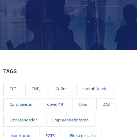
TAGS
CLT
CNPJ
Cofins
contabilidade
Coronavírus
Covid-19
Crise
DAS
Empreendedor
Empreendedorismo
exportação
FGTS
Fluxo de caixa