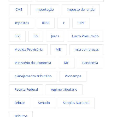
ICMS
Importação
imposto de renda
impostos
INSS
ir
IRPF
IRPJ
ISS
Juros
Lucro Presumido
Medida Provisória
MEI
microempresas
Ministério da Economia
MP
Pandemia
planejamento tributário
Pronampe
Receita Federal
regime tributário
Sebrae
Senado
Simples Nacional
Tributos