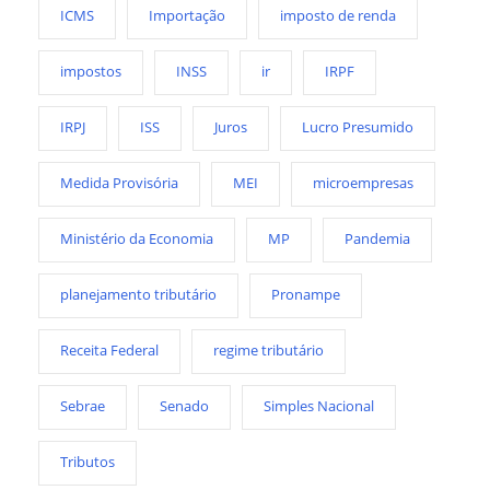
ICMS
Importação
imposto de renda
impostos
INSS
ir
IRPF
IRPJ
ISS
Juros
Lucro Presumido
Medida Provisória
MEI
microempresas
Ministério da Economia
MP
Pandemia
planejamento tributário
Pronampe
Receita Federal
regime tributário
Sebrae
Senado
Simples Nacional
Tributos