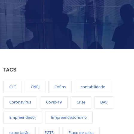
TAGS
CLT
CNPJ
Cofins
contabilidade
Coronavírus
Covid-19
Crise
DAS
Empreendedor
Empreendedorismo
exportação
FGTS
Fluxo de caixa