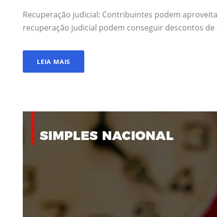
Recuperação judicial: Contribuintes podem aproveita
recuperação judicial podem conseguir descontos de a
LEIA MAIS