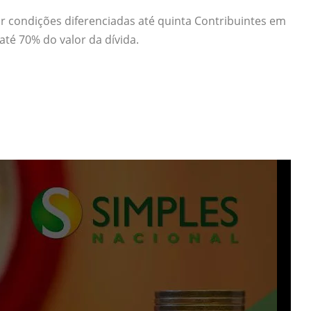
r condições diferenciadas até quinta Contribuintes em
té 70% do valor da dívida.