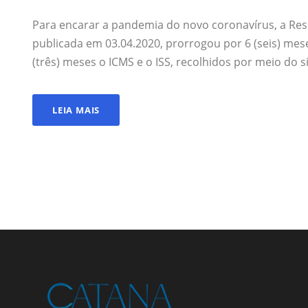
Para encarar a pandemia do novo coronavírus, a Reso
publicada em 03.04.2020, prorrogou por 6 (seis) mes
(três) meses o ICMS e o ISS, recolhidos por meio do s
LEIA MAIS