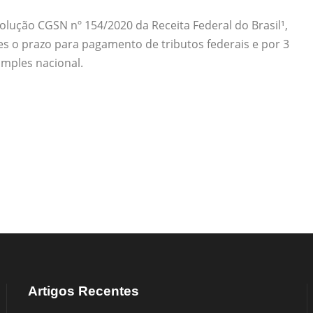
lução CGSN nº 154/2020 da Receita Federal do Brasil¹,
es o prazo para pagamento de tributos federais e por 3
imples nacional.
Artigos Recentes