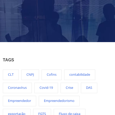
TAGS
CLT
CNPJ
Cofins
contabilidade
Coronavírus
Covid-19
Crise
DAS
Empreendedor
Empreendedorismo
exportação
FGTS
Fluxo de caixa