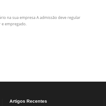
ário na sua empresa A admissão deve regular
r e empregado.
Artigos Recentes