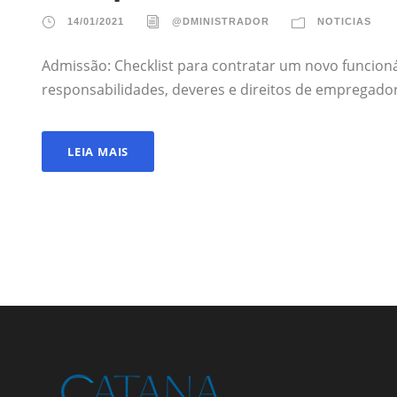
14/01/2021
@DMINISTRADOR
NOTICIAS
Admissão: Checklist para contratar um novo funcion
responsabilidades, deveres e direitos de empregado
LEIA MAIS