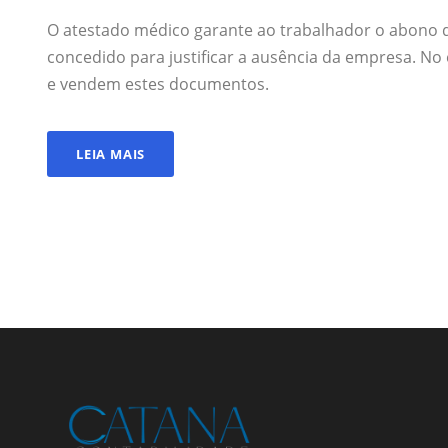
O atestado médico garante ao trabalhador o abono d
concedido para justificar a ausência da empresa. No e
e vendem estes documentos.
LEIA MAIS