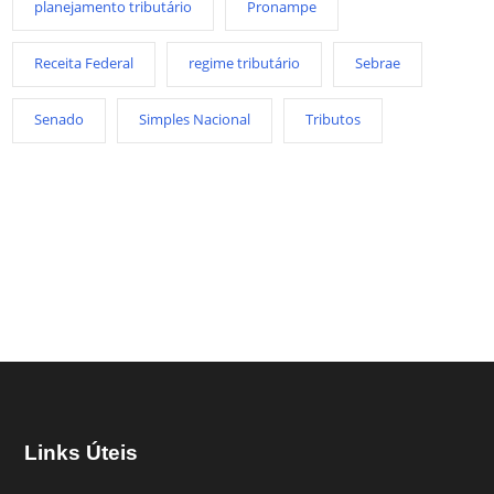
planejamento tributário
Pronampe
Receita Federal
regime tributário
Sebrae
Senado
Simples Nacional
Tributos
Links Úteis