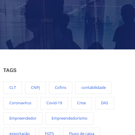
TAGS
CLT
CNPJ
Cofins
contabilidade
Coronavírus
Covid-19
Crise
DAS
Empreendedor
Empreendedorismo
exportação
FGTS
Fluxo de caixa