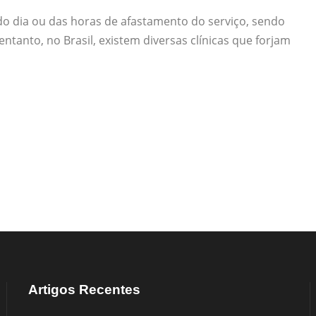
o dia ou das horas de afastamento do serviço, sendo
ntanto, no Brasil, existem diversas clínicas que forjam
Artigos Recentes