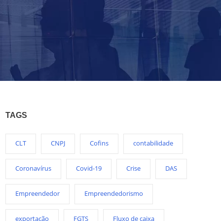
TAGS
CLT
CNPJ
Cofins
contabilidade
Coronavírus
Covid-19
Crise
DAS
Empreendedor
Empreendedorismo
exportação
FGTS
Fluxo de caixa