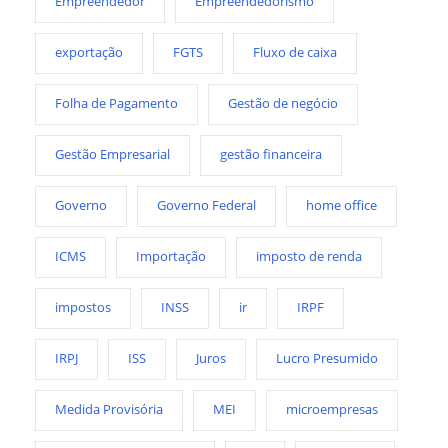
Empreendedor
Empreendedorismo
exportação
FGTS
Fluxo de caixa
Folha de Pagamento
Gestão de negócio
Gestão Empresarial
gestão financeira
Governo
Governo Federal
home office
ICMS
Importação
imposto de renda
impostos
INSS
ir
IRPF
IRPJ
ISS
Juros
Lucro Presumido
Medida Provisória
MEI
microempresas