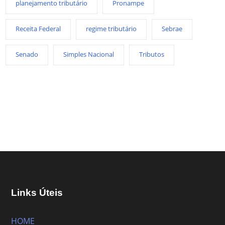
planejamento tributário
Pronampe
Receita Federal
regime tributário
Sebrae
Senado
Simples Nacional
Tributos
Links Úteis
HOME