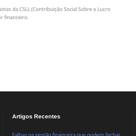
quotas da CSLL (Contribuição Social Sobre o Lucro
r financeiro.
Artigos Recentes
Falhas na gestão financeira que podem fechar