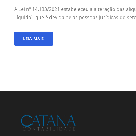
A Lei nº 14.183/2021 estabeleceu a alteração das alí
Líquido), que é devida pelas pessoas jurídicas do seto
LEIA MAIS