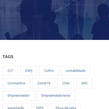
TAGS
CLT
CNPJ
Cofins
contabilidade
Coronavírus
Covid-19
Crise
DAS
Empreendedor
Empreendedorismo
exportação
FGTS
Fluxo de caixa