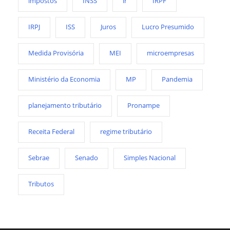
impostos
INSS
ir
IRPF
IRPJ
ISS
Juros
Lucro Presumido
Medida Provisória
MEI
microempresas
Ministério da Economia
MP
Pandemia
planejamento tributário
Pronampe
Receita Federal
regime tributário
Sebrae
Senado
Simples Nacional
Tributos