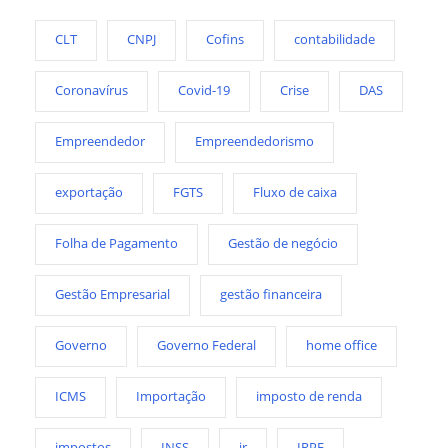
CLT
CNPJ
Cofins
contabilidade
Coronavírus
Covid-19
Crise
DAS
Empreendedor
Empreendedorismo
exportação
FGTS
Fluxo de caixa
Folha de Pagamento
Gestão de negócio
Gestão Empresarial
gestão financeira
Governo
Governo Federal
home office
ICMS
Importação
imposto de renda
impostos
INSS
ir
IRPF