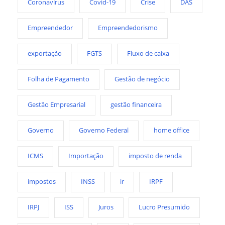
Coronavírus
Covid-19
Crise
DAS
Empreendedor
Empreendedorismo
exportação
FGTS
Fluxo de caixa
Folha de Pagamento
Gestão de negócio
Gestão Empresarial
gestão financeira
Governo
Governo Federal
home office
ICMS
Importação
imposto de renda
impostos
INSS
ir
IRPF
IRPJ
ISS
Juros
Lucro Presumido