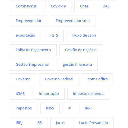
Coronavírus
Covid-19
Crise
DAS
Empreendedor
Empreendedorismo
exportação
FGTS
Fluxo de caixa
Folha de Pagamento
Gestão de negócio
Gestão Empresarial
gestão financeira
Governo
Governo Federal
home office
ICMS
Importação
imposto de renda
impostos
INSS
ir
IRPF
IRPJ
ISS
Juros
Lucro Presumido