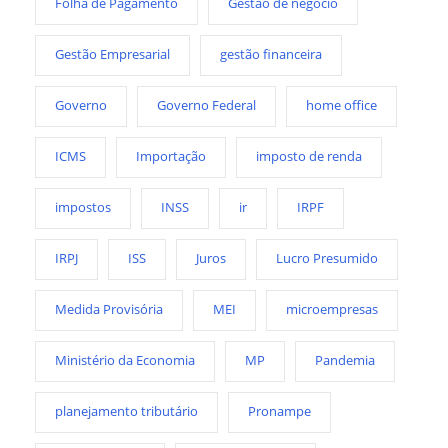
Folha de Pagamento
Gestão de negócio
Gestão Empresarial
gestão financeira
Governo
Governo Federal
home office
ICMS
Importação
imposto de renda
impostos
INSS
ir
IRPF
IRPJ
ISS
Juros
Lucro Presumido
Medida Provisória
MEI
microempresas
Ministério da Economia
MP
Pandemia
planejamento tributário
Pronampe