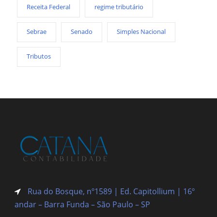
Receita Federal
regime tributário
Sebrae
Senado
Simples Nacional
Tributos
Rua do Bosque, nº1589 | Ed. Capitollium | 16º
andar – Barra Funda
– São Paulo – SP