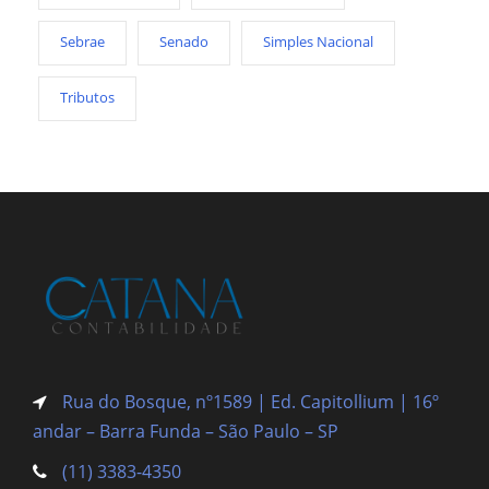
Sebrae
Senado
Simples Nacional
Tributos
Rua do Bosque, nº1589 | Ed. Capitollium | 16º
andar – Barra Funda
– São Paulo – SP
(11) 3383-4350