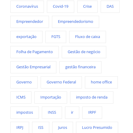
Coronavírus
Covid-19
Crise
DAS
Empreendedor
Empreendedorismo
exportação
FGTS
Fluxo de caixa
Folha de Pagamento
Gestão de negócio
Gestão Empresarial
gestão financeira
Governo
Governo Federal
home office
ICMS
Importação
imposto de renda
impostos
INSS
ir
IRPF
IRPJ
ISS
Juros
Lucro Presumido