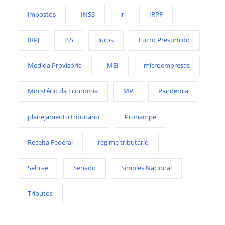
impostos
INSS
ir
IRPF
IRPJ
ISS
Juros
Lucro Presumido
Medida Provisória
MEI
microempresas
Ministério da Economia
MP
Pandemia
planejamento tributário
Pronampe
Receita Federal
regime tributário
Sebrae
Senado
Simples Nacional
Tributos