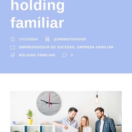
holding
familiar
17/12/2024
@DMINISTRADOR
EMPREENDEDOR DE SUCESSO
,
EMPRESA FAMILIAR
HOLDING FAMILIAR
0