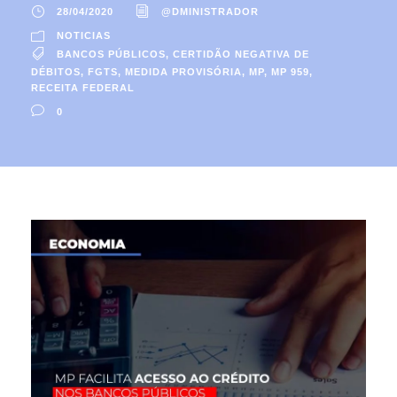
28/04/2020
@DMINISTRADOR
NOTICIAS
BANCOS PÚBLICOS
,
CERTIDÃO NEGATIVA DE
DÉBITOS
,
FGTS
,
MEDIDA PROVISÓRIA
,
MP
,
MP 959
,
RECEITA FEDERAL
0