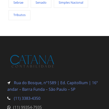
Sebrae
Senado
Simples Nacional
Tributos
Rua do Bosque, nº1589 | Ed. Capitollium | 16º
andar – Barra Funda
– São Paulo – SP
(11) 3383-4350
(11) 99354-7935