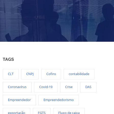
TAGS
CLT
CNPJ
Cofins
contabilidade
Coronavírus
Covid-19
Crise
DAS
Empreendedor
Empreendedorismo
exportação
FGTS
Fluxo de caixa