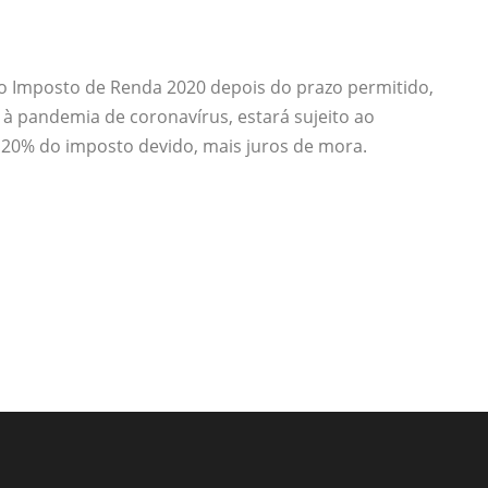
do Imposto de Renda 2020 depois do prazo permitido,
 à pandemia de coronavírus, estará sujeito ao
 20% do imposto devido, mais juros de mora.