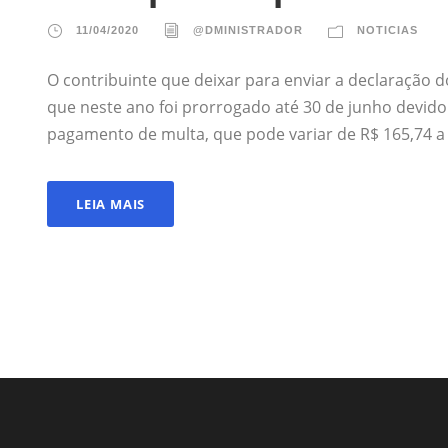
11/04/2020
@DMINISTRADOR
NOTICIAS
O contribuinte que deixar para enviar a declaração 
que neste ano foi prorrogado até 30 de junho devido
pagamento de multa, que pode variar de R$ 165,74 a
LEIA MAIS