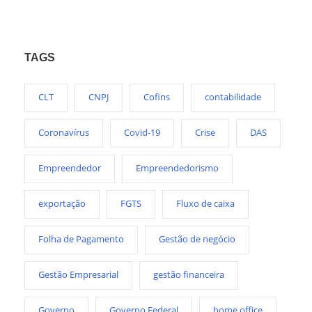
TAGS
CLT
CNPJ
Cofins
contabilidade
Coronavírus
Covid-19
Crise
DAS
Empreendedor
Empreendedorismo
exportação
FGTS
Fluxo de caixa
Folha de Pagamento
Gestão de negócio
Gestão Empresarial
gestão financeira
Governo
Governo Federal
home office