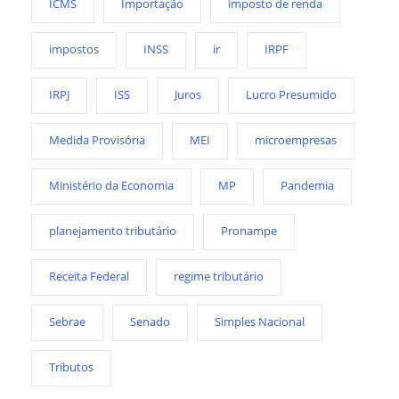
ICMS
Importação
imposto de renda
impostos
INSS
ir
IRPF
IRPJ
ISS
Juros
Lucro Presumido
Medida Provisória
MEI
microempresas
Ministério da Economia
MP
Pandemia
planejamento tributário
Pronampe
Receita Federal
regime tributário
Sebrae
Senado
Simples Nacional
Tributos