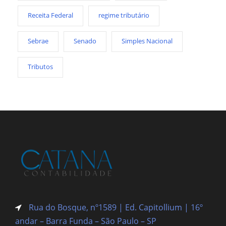
Receita Federal
regime tributário
Sebrae
Senado
Simples Nacional
Tributos
Rua do Bosque, nº1589 | Ed. Capitollium | 16º
andar – Barra Funda
– São Paulo – SP