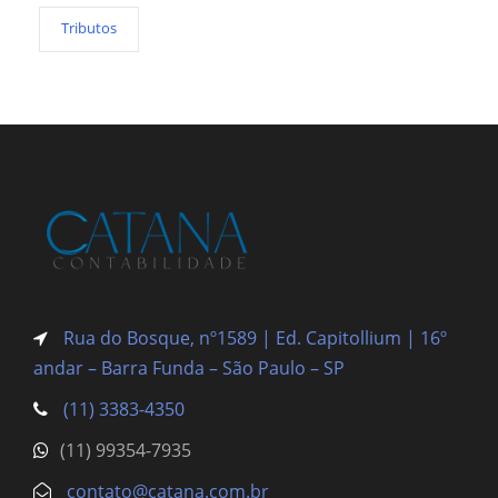
Tributos
Rua do Bosque, nº1589 | Ed. Capitollium | 16º
andar – Barra Funda
– São Paulo – SP
(11) 3383-4350
(11) 99354-7935
contato@catana.com.br