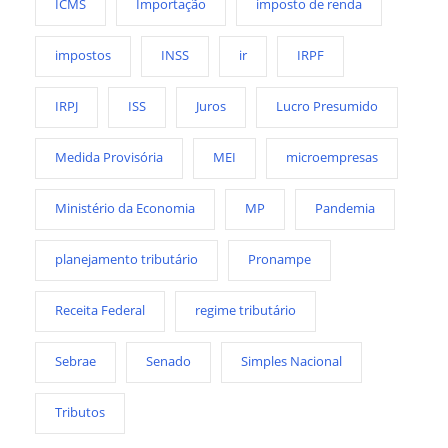
ICMS
Importação
imposto de renda
impostos
INSS
ir
IRPF
IRPJ
ISS
Juros
Lucro Presumido
Medida Provisória
MEI
microempresas
Ministério da Economia
MP
Pandemia
planejamento tributário
Pronampe
Receita Federal
regime tributário
Sebrae
Senado
Simples Nacional
Tributos